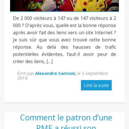
fb
De 2 000 visiteurs à 147 ou de 147 visiteurs à 2
twitter
000 ? D’après vous, quelle est la bonne réponse
après avoir fait des liens vers un site Internet ?
Je suis sûr que vous avez trouvé cette bonne
keeg
réponse. Au delà des hausses de trafic
potentielles évidentes, faut-il avoir peur de
créer des liens, […]
Écrit par
Alexandre Santoni,
le
5 septembre
2016
Lire la suite
Comment le patron d’une
PME a réussi son