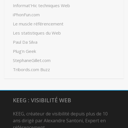
Informat'Hic techniques Web
iPhonFun.com
Le muscle référencement
Les statistiques du Web
Paul Da Silva
Plug'n Geek
StephaneGillet.com
Tribords.com Buzz
KEEG : VISIBILITÉ WEB
KEEG, créateur de visibilité depuis plus de 10
ans dirigé par Alexandre Santoni, Expert en
référencement.