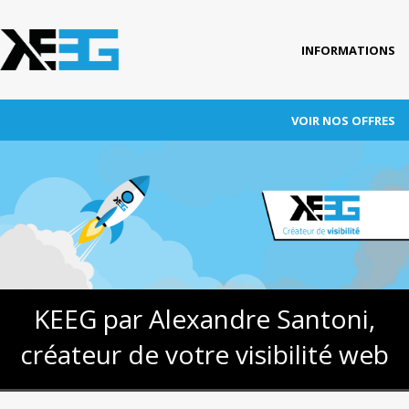
INFORMATIONS
Accueil
VOIR NOS OFFRES
Qui est KEEG ?
RÉFÉRENCEMENT
Nos références
ADWORDS
Blog
CONVERSION
Actus
Contact
AUDITS
KEEG par Alexandre Santoni,
FORMATION
créateur de votre visibilité web
AUTRES PRESTATIONS