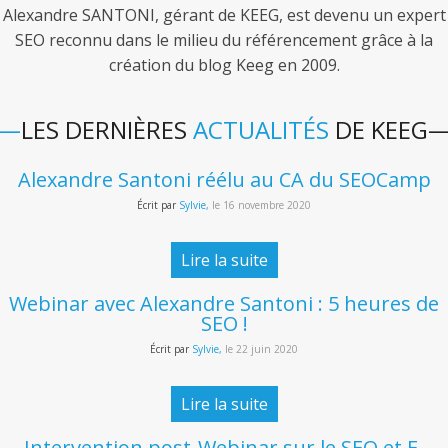
Alexandre SANTONI, gérant de KEEG, est devenu un expert
fb
SEO reconnu dans le milieu du référencement grâce à la
création du blog Keeg en 2009.
twitter
LES DERNIÈRES
ACTUALITÉS
DE KEEG
keeg
Alexandre Santoni réélu au CA du SEOCamp
Écrit par
Sylvie,
le
16 novembre 2020
Lire la suite
Webinar avec Alexandre Santoni : 5 heures de
SEO !
Écrit par
Sylvie,
le
22 juin 2020
Lire la suite
Intervention post-Webinar sur le SEO et E-