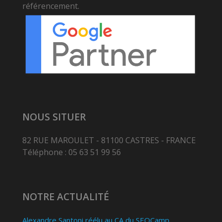
référencement.
NOUS SITUER
82 RUE MAROULET - 81100 CASTRES - FRANCE
Téléphone : 05 63 51 99 56
NOTRE ACTUALITÉ
Alexandre Santoni réélu au CA du SEOCamp