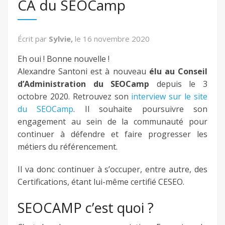
CA du SEOCamp
fb
Écrit par
Sylvie,
le
16 novembre 2020
twitter
Eh oui ! Bonne nouvelle !
Alexandre Santoni est à nouveau
élu au Conseil
keeg
d’Administration du SEOCamp
depuis le 3
octobre 2020. Retrouvez son
interview sur le site
du SEOCamp
. Il souhaite poursuivre son
engagement au sein de la communauté pour
continuer à défendre et faire progresser les
métiers du référencement.
Il va donc continuer à s’occuper, entre autre, des
Certifications, étant lui-même certifié CESEO.
SEOCAMP c’est quoi ?