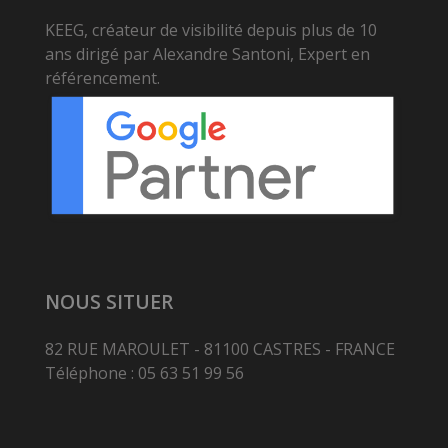
KEEG, créateur de visibilité depuis plus de 10
ans dirigé par Alexandre Santoni, Expert en
référencement.
NOUS SITUER
82 RUE MAROULET - 81100 CASTRES - FRANCE
Téléphone : 05 63 51 99 56