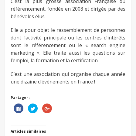
C’est la plus grosse association Française du
référencement, fondée en 2008 et dirigée par des
bénévoles élus.
Elle a pour objet le rassemblement de personnes
dont l’activité principale ou les centres d’intérêts
sont le référencement ou le « search engine
marketing ». Elle traite aussi les questions sur
l’emploi, la formation et la certification.
C’est une association qui organise chaque année
une dizaine d’évènements en France !
Partager :
Cliquez
Cliquez
Cliquez
pour
pour
pour
partager
partager
partager
sur
sur
sur
Facebook(ouvre
Twitter(ouvre
Google+
dans
dans
(ouvre
une
une
dans
Articles similaires
nouvelle
nouvelle
une