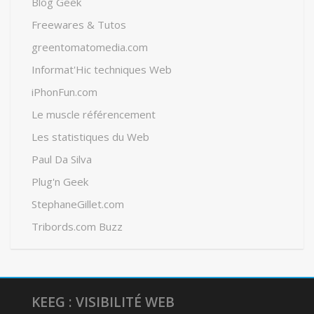
Blog Geek
Freewares & Tutos
greentomatomedia.com
Informat'Hic techniques Web
iPhonFun.com
Le muscle référencement
Les statistiques du Web
Paul Da Silva
Plug'n Geek
StephaneGillet.com
Tribords.com Buzz
KEEG : VISIBILITÉ WEB