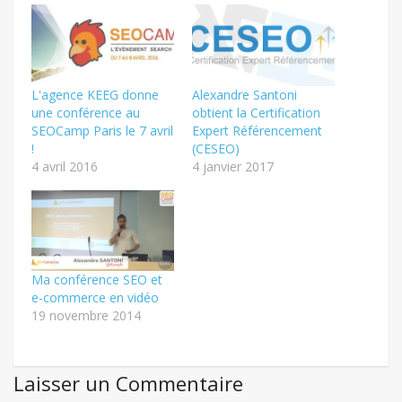
fenêtre)
fenêtre)
nouvelle
fenêtre)
L'agence KEEG donne
Alexandre Santoni
une conférence au
obtient la Certification
SEOCamp Paris le 7 avril
Expert Référencement
!
(CESEO)
4 avril 2016
4 janvier 2017
Ma conférence SEO et
e-commerce en vidéo
19 novembre 2014
Laisser un Commentaire