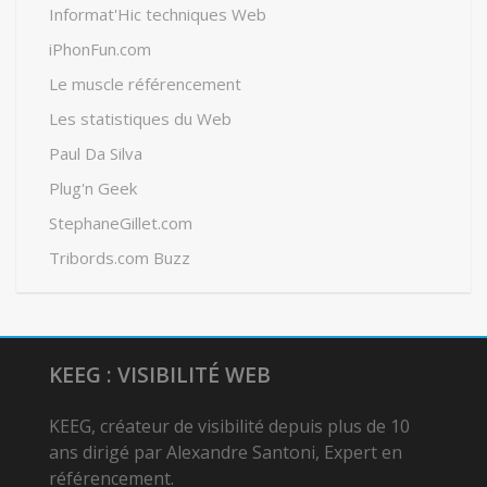
Informat'Hic techniques Web
iPhonFun.com
Le muscle référencement
Les statistiques du Web
Paul Da Silva
Plug'n Geek
StephaneGillet.com
Tribords.com Buzz
KEEG : VISIBILITÉ WEB
KEEG, créateur de visibilité depuis plus de 10
ans dirigé par Alexandre Santoni, Expert en
référencement.