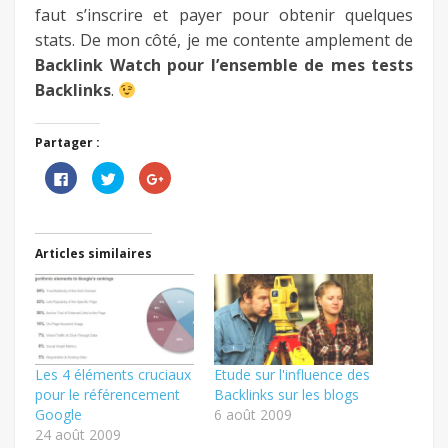
faut s’inscrire et payer pour obtenir quelques
stats. De mon côté, je me contente amplement de
Backlink Watch pour l’ensemble de mes tests
Backlinks
.
Partager :
Cliquez
Cliquez
Cliquez
pour
pour
pour
partager
partager
partager
sur
sur
sur
Facebook(ouvre
Twitter(ouvre
Google+
dans
dans
(ouvre
une
une
dans
Articles similaires
nouvelle
nouvelle
une
fenêtre)
fenêtre)
nouvelle
fenêtre)
Les 4 éléments cruciaux
Etude sur l'influence des
pour le référencement
Backlinks sur les blogs
Google
6 août 2009
24 août 2009