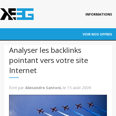
INFORMATIONS
Accueil
VOIR NOS OFFRES
Qui est KEEG ?
RÉFÉRENCEMENT
Analyser les backlinks
Nos références
pointant vers votre site
ADWORDS
Blog
Internet
CONVERSION
Actus
Contact
AUDITS
Écrit par
Alexandre Santoni,
le
15 août 2009
FORMATION
AUTRES PRESTATIONS