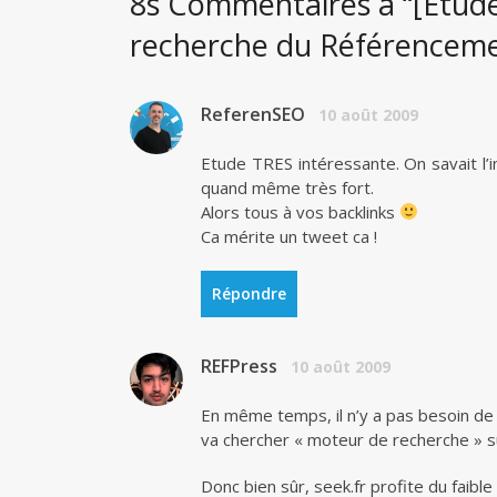
8s Commentaires à “[Etude
recherche du Référencem
ReferenSEO
10 août 2009
Etude TRES intéressante. On savait l’i
quand même très fort.
Alors tous à vos backlinks
Ca mérite un tweet ca !
Répondre
REFPress
10 août 2009
En même temps, il n’y a pas besoin de 
va chercher « moteur de recherche » su
Donc bien sûr, seek.fr profite du faib