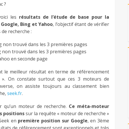
c ?
voici les
résultats de l’étude de base pour la
 Google, Bing et Yahoo
, l’objectif étant de vérifier
de recherche :
g non trouvé dans les 3 premières pages
 non trouvé dans les 3 premières pages
Yahoo en seconde page
nt le meilleur résultat en terme de référencement
 ». On constate surtout que ces 3 moteurs de
inverse, on assiste toujours au classement bien
che,
seek.fr
.
ur qu’un moteur de recherche.
Ce méta-moteur
 positions
sur la requête « moteur de recherche »
 Seek en
première position sur Google
, en 3ème
ltats de référencement sont exceptionnels et très