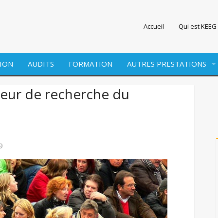
Accueil
Qui est KEEG 
ION
AUDITS
FORMATION
AUTRES PRESTATIONS
EDITION
teur de recherche du
WEBMARKETING
SITE INTERNET
9