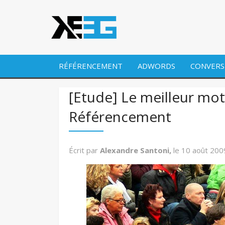
RÉFÉRENCEMENT
ADWORDS
CONVERS
[Etude] Le meilleur mo
Référencement
Écrit par
Alexandre Santoni,
le
10 août 200