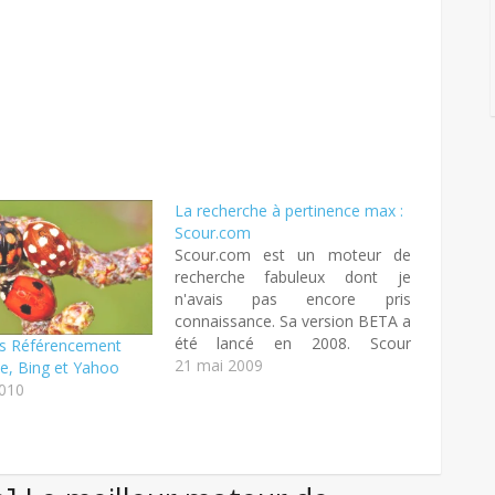
La recherche à pertinence max :
Scour.com
Scour.com est un moteur de
recherche fabuleux dont je
n'avais pas encore pris
connaissance. Sa version BETA a
été lancé en 2008. Scour
es Référencement
souhaite adopter une pertinence
21 mai 2009
e, Bing et Yahoo
maximale sur chacune des
2010
requête qui sont effectué. Sa
recette ? Il analyse les positions
des mots clés sur 3 autres
moteurs de…