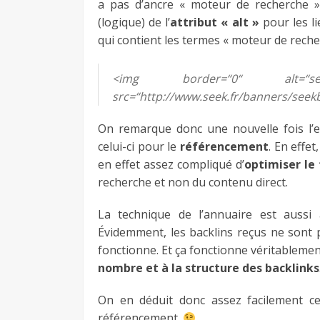
a pas d’ancre « moteur de recherche ».
(logique) de l’
attribut « alt »
pour les lie
qui contient les termes « moteur de recher
<img border=
“
0
“
alt
=“
s
src=
“
http://www.seek.fr/banners/seekb
On remarque donc une nouvelle fois l’e
celui-ci pour le
référencement
. En effet
en effet assez compliqué d’
optimiser le
recherche et non du contenu direct.
La technique de l’annuaire est aussi 
Évidemment, les backlins reçus ne sont p
fonctionne. Et ça fonctionne véritableme
nombre et à la structure des backlinks
On en déduit donc assez facilement c
référencement.