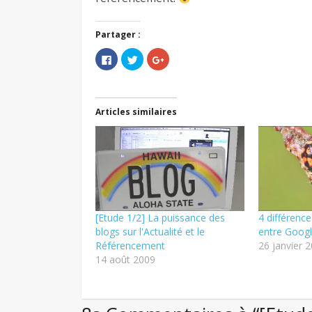
Partager :
Cliquez
Cliquez
Cliquez
pour
pour
pour
partager
partager
partager
sur
sur
sur
Facebook(ouvre
Twitter(ouvre
Google+
dans
dans
(ouvre
une
une
dans
Articles similaires
nouvelle
nouvelle
une
fenêtre)
fenêtre)
nouvelle
fenêtre)
[Etude 1/2] La puissance des
4 différenc
blogs sur l'Actualité et le
entre Googl
Référencement
26 janvier 
14 août 2009