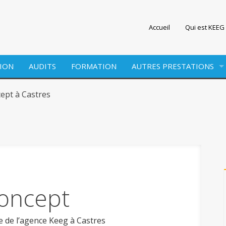
Accueil
Qui est KEEG 
ION
AUDITS
FORMATION
AUTRES PRESTATIONS
EDITION
ept à Castres
WEBMARKETING
SITE INTERNET
oncept
ue de l’agence Keeg à Castres