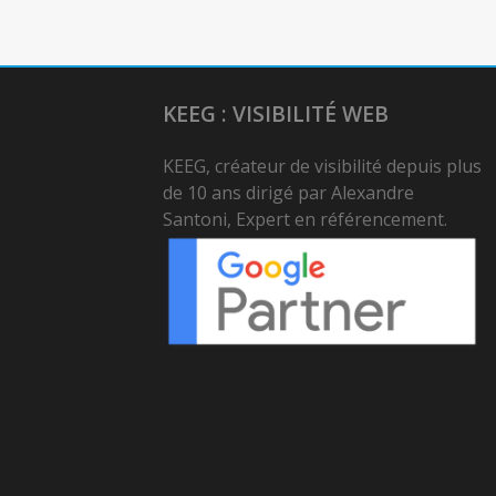
KEEG : VISIBILITÉ WEB
KEEG, créateur de visibilité depuis plus
de 10 ans dirigé par Alexandre
Santoni, Expert en référencement.