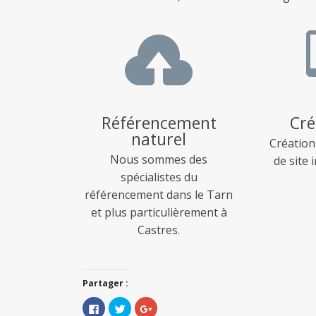

Référencement
Cré
naturel
Création
Nous sommes des
de site 
spécialistes du
référencement dans le Tarn
et plus particulièrement à
Castres.
Partager :
Cliquez
Cliquez
Cliquez
pour
pour
pour