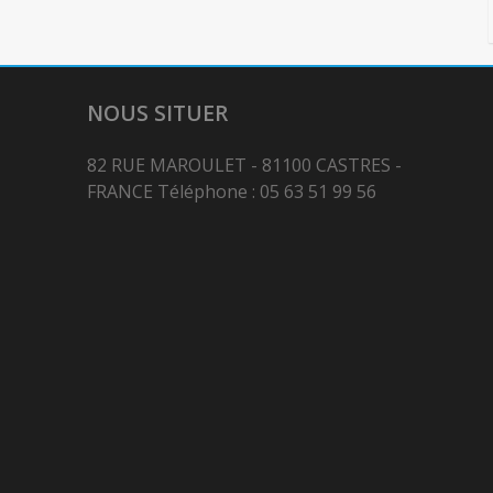
NOUS SITUER
82 RUE MAROULET - 81100 CASTRES -
FRANCE Téléphone : 05 63 51 99 56