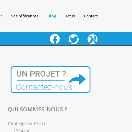
?
Nos références
Blog
Actus
Contact
fb
twitter
keeg
QUI SOMMES-NOUS ?
L’entreprise KEEG
L’équipe