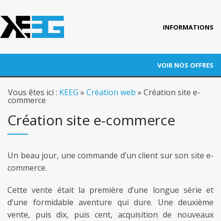
INFORMATIONS
Accueil
VOIR NOS OFFRES
Qui est KEEG ?
RÉFÉRENCEMENT
Vous êtes ici :
KEEG
»
Création web
» Création site e-
Nos références
commerce
ADWORDS
Création site e-commerce
Blog
CONVERSION
Actus
Un beau jour, une commande d’un client sur son site e-
Contact
AUDITS
commerce.
FORMATION
Cette vente était la première d’une longue série et
d’une formidable aventure qui dure. Une deuxième
AUTRES PRESTATIONS
vente, puis dix, puis cent, acquisition de nouveaux