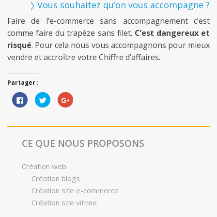
〉 Vous souhaitez qu’on vous accompagne ?
Faire de l’e-commerce sans accompagnement c’est
comme faire du trapèze sans filet.
C’est dangereux et
risqué
. Pour cela nous vous accompagnons pour mieux
vendre et accroître votre Chiffre d’affaires.
Partager :
Cliquez
Cliquez
Cliquez
pour
pour
pour
partager
partager
partager
sur
sur
sur
Facebook(ouvre
Twitter(ouvre
Google+
dans
dans
(ouvre
une
une
dans
nouvelle
nouvelle
une
CE QUE NOUS PROPOSONS
fenêtre)
fenêtre)
nouvelle
fenêtre)
Création web
Création blogs
Création site e-commerce
Création site vitrine