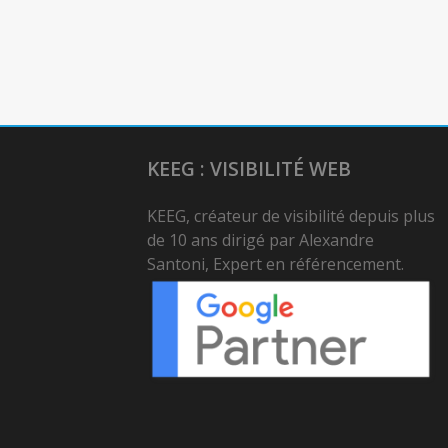
KEEG : VISIBILITÉ WEB
KEEG, créateur de visibilité depuis plus
de 10 ans dirigé par Alexandre
Santoni, Expert en référencement.