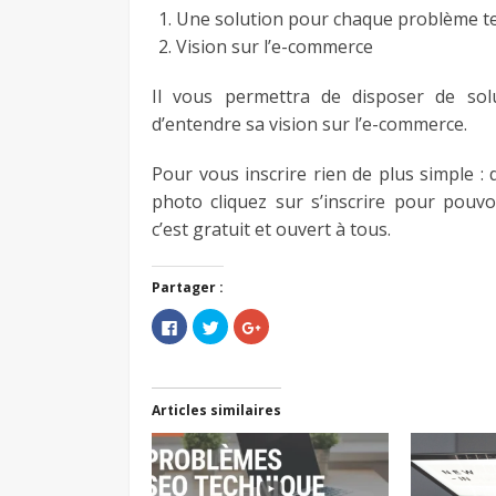
Une solution pour chaque problème t
Vision sur l’e-commerce
Il vous permettra de disposer de sol
d’entendre sa vision sur l’e-commerce.
Pour vous inscrire rien de plus simple : d
photo cliquez sur s’inscrire pour pouvoir
c’est gratuit et ouvert à tous.
Partager :
Cliquez
Cliquez
Cliquez
pour
pour
pour
partager
partager
partager
sur
sur
sur
Facebook(ouvre
Twitter(ouvre
Google+
dans
dans
(ouvre
une
une
dans
Articles similaires
nouvelle
nouvelle
une
fenêtre)
fenêtre)
nouvelle
fenêtre)