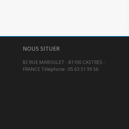
NOUS SITUER
82 RUE MAROULET - 81100 CASTRES -
FRANCE Téléphone : 05 63 51 99 56