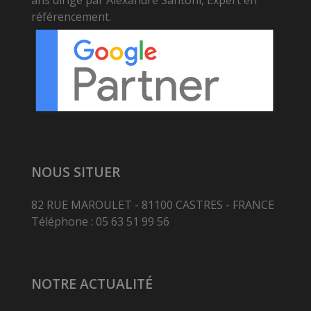
référencement.
NOUS SITUER
82 RUE MAROULET - 81100 CASTRES - FRANCE
Téléphone : 05 63 51 99 56
NOTRE ACTUALITÉ