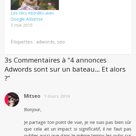
Les clics interdits avec
Google Adsense
5 mai 2010
Étiquettes :
adwords
,
seo
3s Commentaires à “4 annonces
Adwords sont sur un bateau… Et alors
?”
Mitseo
1 mars 2016
Bonjour,
Je partage ton point de vue, je ne suis pas bien sûr
que cela ait un impact si significatif, il ne faut pas
oublier aussi que dans le même temps les pubs sur