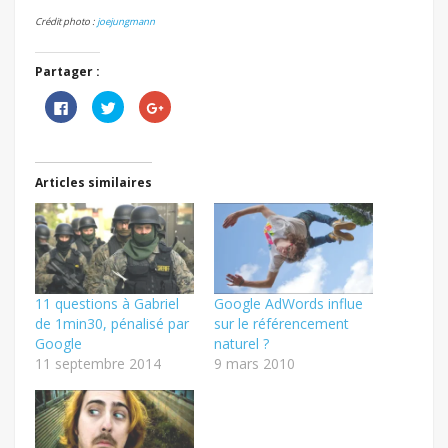
Crédit photo :
joejungmann
Partager :
Cliquez
Cliquez
Cliquez
pour
pour
pour
partager
partager
partager
sur
sur
sur
Facebook(ouvre
Twitter(ouvre
Google+
dans
dans
(ouvre
une
une
dans
Articles similaires
nouvelle
nouvelle
une
fenêtre)
fenêtre)
nouvelle
fenêtre)
11 questions à Gabriel
Google AdWords influe
de 1min30, pénalisé par
sur le référencement
Google
naturel ?
11 septembre 2014
9 mars 2010