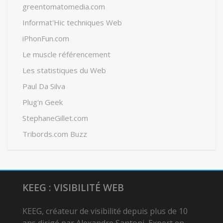
greentomatomedia.com
Informat'Hic techniques Web
iPhonFun.com
Le muscle référencement
Les statistiques du Web
Paul Da Silva
Plug'n Geek
StephaneGillet.com
Tribords.com Buzz
KEEG : VISIBILITÉ WEB
KEEG, créateur de visibilité depuis plus de 10
ans dirigé par Alexandre Santoni, Expert en