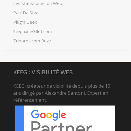
Les statistiques du Web
Paul Da Silva
Plug'n Geek
StephaneGillet.com
Tribords.com Buzz
KEEG : VISIBILITÉ WEB
KEEG, créateur de visibilité depuis plus de 10
ans dirigé par Alexandre Santoni, Expert en
référencement.