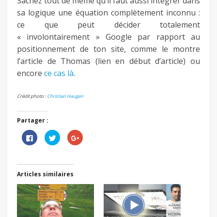
Sachez tout de même qu’il faut aussi intégrer dans
sa logique une équation complètement inconnu :
ce que peut décider totalement
« involontairement » Google par rapport au
positionnement de ton site, comme le montre
l’article de Thomas (lien en début d’article) ou
encore
ce cas là
.
Crédit photo :
Christian Haugen
Partager :
Cliquez
Cliquez
Cliquez
pour
pour
pour
partager
partager
partager
sur
sur
sur
Facebook(ouvre
Twitter(ouvre
Google+
dans
dans
(ouvre
une
une
dans
Articles similaires
nouvelle
nouvelle
une
fenêtre)
fenêtre)
nouvelle
fenêtre)