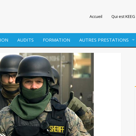
Accueil
Qui est KEEG 
ION
AUDITS
FORMATION
AUTRES PRESTATIONS
EDITION
WEBMARKETING
SITE INTERNET