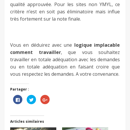
qualité approuvée. Pour les sites non YMYL, ce
critère n’est en soit pas éliminatoire mais influe
très fortement sur la note finale.
Vous en déduirez avec une
logique implacable
comment travailler
, que vous souhaitez
travailler en totale adéquation avec les demandes
ou en totale adéquation en faisant croire que
vous respectez les demandes. A votre convenance.
Partager :
Cliquez
Cliquez
Cliquez
pour
pour
pour
partager
partager
partager
sur
sur
sur
Facebook(ouvre
Twitter(ouvre
Google+
dans
dans
(ouvre
une
une
dans
Articles similaires
nouvelle
nouvelle
une
fenêtre)
fenêtre)
nouvelle
fenêtre)