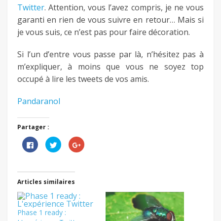
Twitter
. Attention, vous l’avez compris, je ne vous
garanti en rien de vous suivre en retour… Mais si
je vous suis, ce n’est pas pour faire décoration.
Si l’un d’entre vous passe par là, n’hésitez pas à
m’expliquer, à moins que vous ne soyez top
occupé à lire les tweets de vos amis.
Pandaranol
Partager :
Cliquez
Cliquez
Cliquez
pour
pour
pour
partager
partager
partager
sur
sur
sur
Facebook(ouvre
Twitter(ouvre
Google+
dans
dans
(ouvre
une
une
dans
Articles similaires
nouvelle
nouvelle
une
fenêtre)
fenêtre)
nouvelle
fenêtre)
Phase 1 ready :