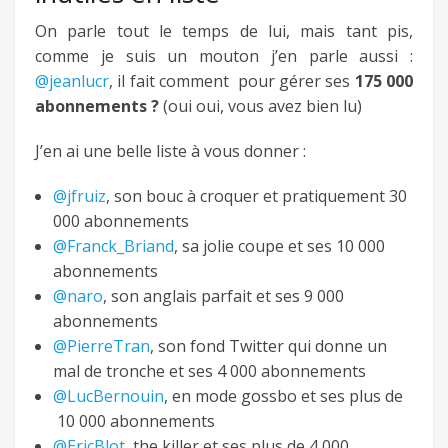
On parle tout le temps de lui, mais tant pis,
comme je suis un mouton j’en parle aussi :
@jeanlucr
, il fait comment pour gérer ses
175 000
abonnements ?
(oui oui, vous avez bien lu)
J’en ai une belle liste à vous donner :
@jfruiz
, son bouc à croquer et pratiquement 30
000 abonnements
@Franck_Briand
, sa jolie coupe et ses 10 000
abonnements
@naro
, son anglais parfait et ses 9 000
abonnements
@PierreTran
, son fond Twitter qui donne un
mal de tronche et ses 4 000 abonnements
@LucBernouin
, en mode gossbo et ses plus de
10 000 abonnements
@EricBlot
, the killer et ses plus de 4 000