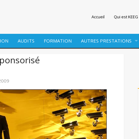
Accueil
Qui est KEEG 
ION
AUDITS
FORMATION
AUTRES PRESTATIONS
EDITION
 sponsorisé
WEBMARKETING
2009
SITE INTERNET