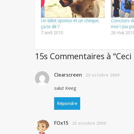
Un billet sponso et un chèque,
Concours de
ça te dit ?
moi ! (ou po
7 avril 2010
26 mai 201
15s Commentaires à “Ceci n
Clearscreen
23 octobre 2009
salut Keeg
Répondre
FOx15
23 octobre 2009