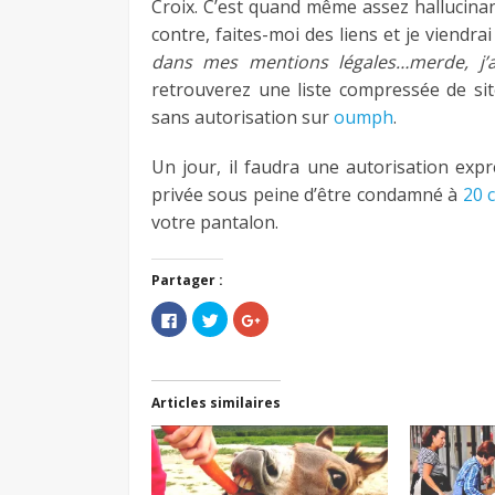
Croix. C’est quand même assez hallucina
contre, faites-moi des liens et je viendra
dans mes mentions légales…merde, j’ai
retrouverez une liste compressée de sit
sans autorisation sur
oumph
.
Un jour, il faudra une autorisation ex
privée sous peine d’être condamné à
20 
votre pantalon.
Partager :
Cliquez
Cliquez
Cliquez
pour
pour
pour
partager
partager
partager
sur
sur
sur
Facebook(ouvre
Twitter(ouvre
Google+
dans
dans
(ouvre
une
une
dans
Articles similaires
nouvelle
nouvelle
une
fenêtre)
fenêtre)
nouvelle
fenêtre)