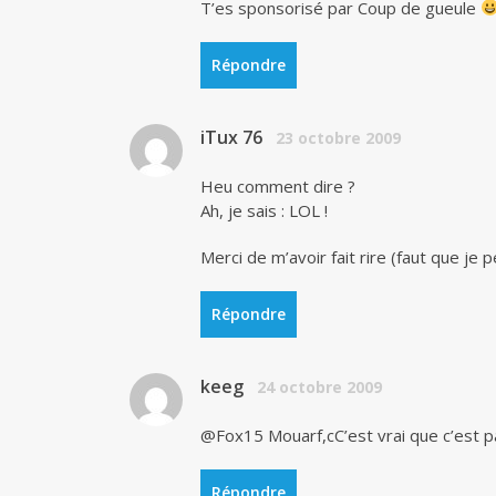
T’es sponsorisé par Coup de gueule
Répondre
iTux 76
23 octobre 2009
Heu comment dire ?
Ah, je sais : LOL !
Merci de m’avoir fait rire (faut que je
Répondre
keeg
24 octobre 2009
@Fox15 Mouarf,cC’est vrai que c’est pa
Répondre