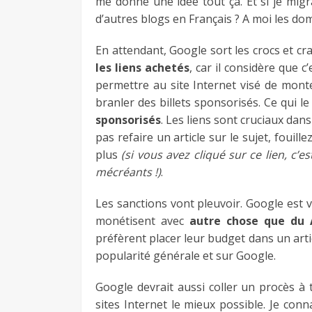
me donne une idée tout ça. Et si je mig
d’autres blogs en Français ? A moi les do
En attendant, Google sort les crocs et cr
les liens achetés
, car il considère que c
permettre au site Internet visé de monte
branler des billets sponsorisés. Ce qui l
sponsorisés
. Les liens sont cruciaux dan
pas refaire un article sur le sujet, fouille
plus
(si vous avez cliqué sur ce lien, c’
mécréants !)
.
Les sanctions vont pleuvoir. Google est
monétisent avec
autre chose que du 
préfèrent placer leur budget dans un arti
popularité générale et sur Google.
Google devrait aussi coller un procès à t
sites Internet le mieux possible. Je conn