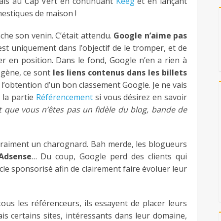
rais au Cap Vert en continuant
Keeg
et en lançant
mestiques de maison !
ache son venin. C’était attendu.
Google n’aime pas
’est uniquement dans l’objectif de le tromper, et de
r en position. Dans le fond, Google n’en a rien à
e gène, ce sont
les liens contenus dans les billets
s l’obtention d’un bon classement Google. Je ne vais
z la partie
Référencement
si vous désirez en savoir
est que vous n’êtes pas un fidèle du blog, bande de
 vraiment un charognard. Bah merde, les blogueurs
Adsense
… Du coup, Google perd des clients qui
cle sponsorisé afin de clairement faire évoluer leur
ous les référenceurs, ils essayent de placer leurs
ais certains sites, intéressants dans leur domaine,