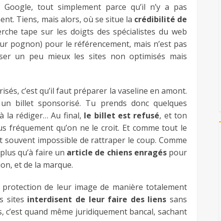
r Google, tout simplement parce qu’il n’y a pas
ent. Tiens, mais alors, où se situe la
crédibilité de
rche tape sur les doigts des spécialistes du web
eur pognon) pour le référencement, mais n’est pas
sser un peu mieux les sites non optimisés mais
isés, c’est qu’il faut préparer la vaseline en amont.
 un billet sponsorisé. Tu prends donc quelques
 la rédiger… Au final,
le billet est refusé
, et ton
plus fréquement qu’on ne le croit. Et comme tout le
st souvent impossible de rattraper le coup. Comme
 plus qu’à faire un
article de chiens enragés
pour
ion, et de la marque.
a protection de leur image de manière totalement
s sites
interdisent de leur faire des liens
sans
is, c’est quand même juridiquement bancal, sachant