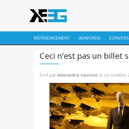
RÉFÉRENCEMENT
ADWORDS
CONVERS
Ceci n’est pas un billet
Écrit par
Alexandre Santoni,
le
22 octobre 