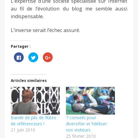
L’expertise d’une société spécialisée sur Internet
au fil de l’évolution du blog me semble aussi
indispensable.
L’inverse serait l’échec assuré.
Partager :
Cliquez
Cliquez
Cliquez
pour
pour
pour
partager
partager
partager
sur
sur
sur
Facebook(ouvre
Twitter(ouvre
Google+
dans
dans
(ouvre
une
une
dans
Articles similaires
nouvelle
nouvelle
une
fenêtre)
fenêtre)
nouvelle
fenêtre)
Bande de pils de flûtes
7 conseils pour
de référenceurs !
diversifier et fidéliser
21 juin 2010
vos visiteurs
25 février 2010