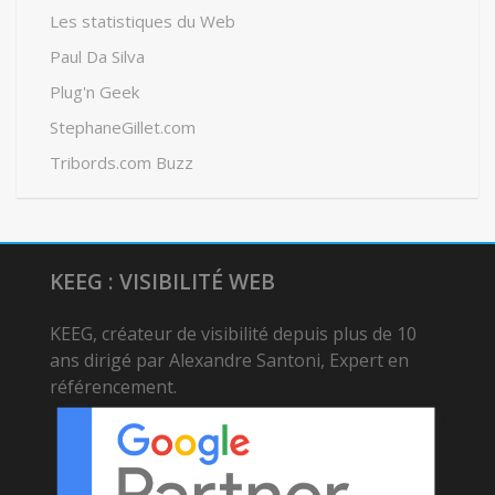
Les statistiques du Web
Paul Da Silva
Plug'n Geek
StephaneGillet.com
Tribords.com Buzz
KEEG : VISIBILITÉ WEB
KEEG, créateur de visibilité depuis plus de 10
ans dirigé par Alexandre Santoni, Expert en
référencement.