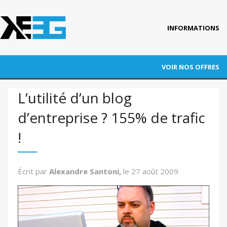
INFORMATIONS
Accueil
VOIR NOS OFFRES
Qui est KEEG ?
RÉFÉRENCEMENT
L’utilité d’un blog
Nos références
d’entreprise ? 155% de trafic
ADWORDS
Blog
!
CONVERSION
Actus
Contact
AUDITS
Écrit par
Alexandre Santoni,
le
27 août 2009
FORMATION
AUTRES PRESTATIONS