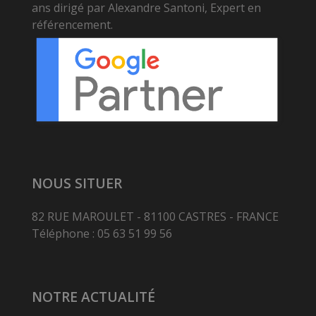
ans dirigé par Alexandre Santoni, Expert en
référencement.
NOUS SITUER
82 RUE MAROULET - 81100 CASTRES - FRANCE
Téléphone : 05 63 51 99 56
NOTRE ACTUALITÉ