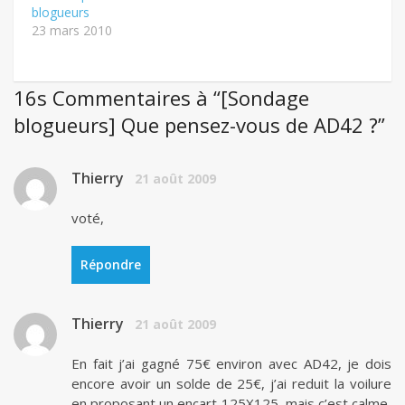
blogueurs
23 mars 2010
16s Commentaires à “[Sondage
blogueurs] Que pensez-vous de AD42 ?”
Thierry
21 août 2009
voté,
Répondre
Thierry
21 août 2009
En fait j’ai gagné 75€ environ avec AD42, je dois
encore avoir un solde de 25€, j’ai reduit la voilure
en proposant un encart 125X125, mais c’est calme,