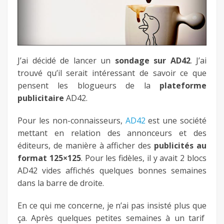
fb
twitter
J’ai décidé de lancer un
sondage sur AD42
. J’ai
keeg
trouvé qu’il serait intéressant de savoir ce que
pensent les blogueurs de la
plateforme
publicitaire
AD42.
Pour les non-connaisseurs,
AD42
est une société
mettant en relation des annonceurs et des
éditeurs, de manière à afficher des
publicités au
format 125×125
. Pour les fidèles, il y avait 2 blocs
AD42 vides affichés quelques bonnes semaines
dans la barre de droite.
En ce qui me concerne, je n’ai pas insisté plus que
ça. Après quelques petites semaines à un tarif