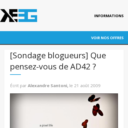
INFORMATIONS
Accueil
VOIR NOS OFFRES
Qui est KEEG ?
RÉFÉRENCEMENT
[Sondage blogueurs] Que
Nos références
pensez-vous de AD42 ?
ADWORDS
Blog
CONVERSION
Actus
Écrit par
Alexandre Santoni,
le
21 août 2009
Contact
AUDITS
FORMATION
AUTRES PRESTATIONS