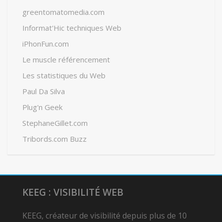
greentomatomedia.com
Informat'Hic techniques Web
iPhonFun.com
Le muscle référencement
Les statistiques du Web
Paul Da Silva
Plug'n Geek
StephaneGillet.com
Tribords.com Buzz
KEEG : VISIBILITÉ WEB
KEEG, créateur de visibilité depuis plus de 10