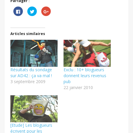
Partager :
Cliquez
Cliquez
Cliquez
pour
pour
pour
partager
partager
partager
sur
sur
sur
Facebook(ouvre
Twitter(ouvre
Google+
dans
dans
(ouvre
une
une
dans
Articles similaires
nouvelle
nouvelle
une
fenêtre)
fenêtre)
nouvelle
fenêtre)
Résultats du sondage
Exclu : 10+ blogueurs
sur AD42 : ça va mal !
donnent leurs revenus
3 septembre 2009
pub
22 janvier 2010
[Etude] Les blogueurs
écrivent pour les