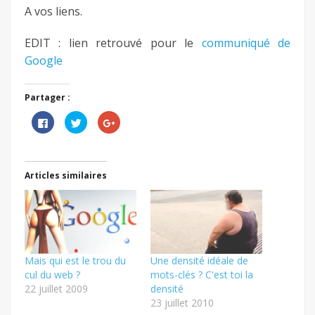
A vos liens.
EDIT : lien retrouvé pour le
communiqué de
Google
Partager :
Cliquez
Cliquez
Cliquez
pour
pour
pour
partager
partager
partager
sur
sur
sur
Facebook(ouvre
Twitter(ouvre
Google+
dans
dans
(ouvre
une
une
dans
Articles similaires
nouvelle
nouvelle
une
fenêtre)
fenêtre)
nouvelle
fenêtre)
Mais qui est le trou du
Une densité idéale de
cul du web ?
mots-clés ? C'est toi la
22 juillet 2009
densité
23 juillet 2010