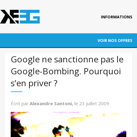
INFORMATIONS
Accueil
VOIR NOS OFFRES
Qui est KEEG ?
RÉFÉRENCEMENT
Google ne sanctionne pas le
Nos références
Google-Bombing. Pourquoi
ADWORDS
Blog
s’en priver ?
CONVERSION
Actus
Contact
AUDITS
Écrit par
Alexandre Santoni,
le
23 juillet 2009
FORMATION
AUTRES PRESTATIONS