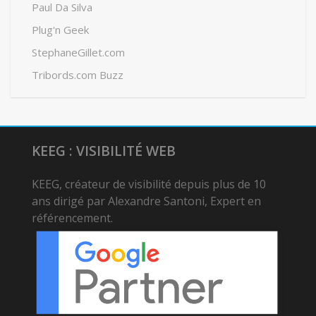
Paul Da Silva
Plug'n Geek
StephaneGillet.com
Tribords.com Buzz
KEEG : VISIBILITÉ WEB
KEEG, créateur de visibilité depuis plus de 10
ans dirigé par Alexandre Santoni, Expert en
référencement.