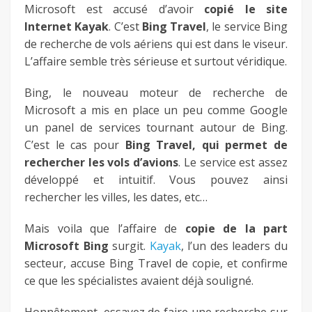
Microsoft est accusé d’avoir
copié le site
fb
Internet Kayak
. C’est
Bing Travel
, le service Bing
de recherche de vols aériens qui est dans le viseur.
twitter
L’affaire semble très sérieuse et surtout véridique.
Bing, le nouveau moteur de recherche de
keeg
Microsoft a mis en place un peu comme Google
un panel de services tournant autour de Bing.
C’est le cas pour
Bing Travel, qui permet de
rechercher les vols d’avions
. Le service est assez
développé et intuitif. Vous pouvez ainsi
rechercher les villes, les dates, etc…
Mais voila que l’affaire de
copie de la part
Microsoft Bing
surgit.
Kayak
, l’un des leaders du
secteur, accuse Bing Travel de copie, et confirme
ce que les spécialistes avaient déjà souligné.
Honnêtement, essayez de faire une recherche sur