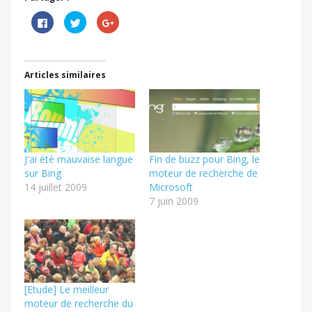
Cliquez
Cliquez
Cliquez
pour
pour
pour
partager
partager
partager
sur
sur
sur
Facebook(ouvre
Twitter(ouvre
Google+
dans
dans
(ouvre
une
une
dans
Articles similaires
nouvelle
nouvelle
une
fenêtre)
fenêtre)
nouvelle
fenêtre)
J'ai été mauvaise langue
Fin de buzz pour Bing, le
sur Bing
moteur de recherche de
14 juillet 2009
Microsoft
7 juin 2009
[Etude] Le meilleur
moteur de recherche du