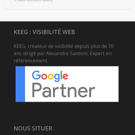
KEEG : VISIBILITÉ WEB
KEEG, créateur de visibilité depuis plus de 10
ans dirigé par Alexandre Santoni, Expert en
référencement.
NOUS SITUER