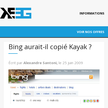
INFORMATIONS
Accueil
VOIR NOS OFFRES
Qui est KEEG ?
RÉFÉRENCEMENT
Bing aurait-il copié Kayak ?
Nos références
ADWORDS
Blog
Écrit par
Alexandre Santoni,
le
25 juin 2009
CONVERSION
Actus
Contact
AUDITS
FORMATION
AUTRES PRESTATIONS