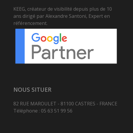
KEEG, créateur de visibilité depuis plus de 10
ans dirigé par Alexandre Santoni, Expert en
référencement.
NOUS SITUER
82 RUE MAROULET - 81100 CASTRES - FRANCE
Téléphone : 05 63 51 99 56