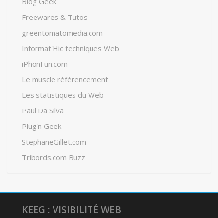
Blog Geek
Freewares & Tutos
greentomatomedia.com
Informat'Hic techniques Web
iPhonFun.com
Le muscle référencement
Les statistiques du Web
Paul Da Silva
Plug'n Geek
StephaneGillet.com
Tribords.com Buzz
KEEG : VISIBILITÉ WEB