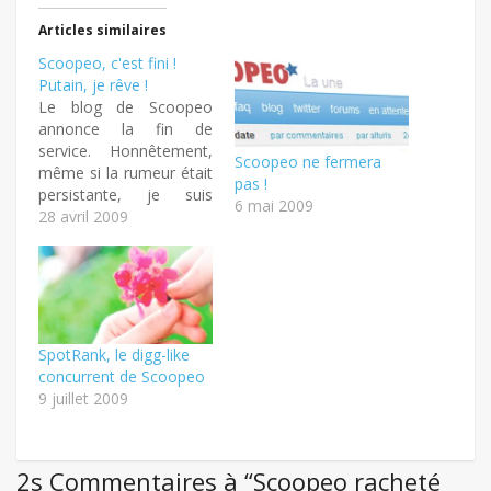
dans
dans
(ouvre
une
une
dans
Articles similaires
nouvelle
nouvelle
une
fenêtre)
fenêtre)
nouvelle
Scoopeo, c'est fini !
fenêtre)
Putain, je rêve !
Le blog de Scoopeo
annonce la fin de
service. Honnêtement,
Scoopeo ne fermera
même si la rumeur était
pas !
persistante, je suis
6 mai 2009
éberlué. Le digg-like
28 avril 2009
francophone le plus
performant en terme de
visite est mort ! :( Putain
:( 3 raisons à cet arrêt :
Augmentation du
nombre de réseaux
SpotRank, le digg-like
sociaux Difficulté de
concurrent de Scoopeo
rentabilité…
9 juillet 2009
2s Commentaires à “Scoopeo racheté