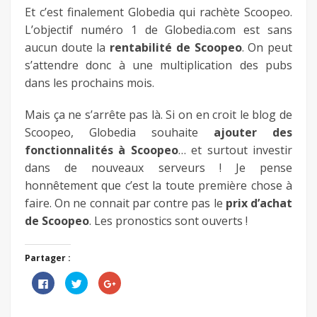
Et c’est finalement Globedia qui rachète Scoopeo.
L’objectif numéro 1 de Globedia.com est sans
aucun doute la
rentabilité de Scoopeo
. On peut
s’attendre donc à une multiplication des pubs
dans les prochains mois.
Mais ça ne s’arrête pas là. Si on en croit le blog de
Scoopeo, Globedia souhaite
ajouter des
fonctionnalités à Scoopeo
… et surtout investir
dans de nouveaux serveurs ! Je pense
honnêtement que c’est la toute première chose à
faire. On ne connait par contre pas le
prix d’achat
de Scoopeo
. Les pronostics sont ouverts !
Partager :
Cliquez
Cliquez
Cliquez
pour
pour
pour
partager
partager
partager
sur
sur
sur
Facebook(ouvre
Twitter(ouvre
Google+