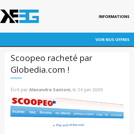
INFORMATIONS
Accueil
VOIR NOS OFFRES
Qui est KEEG ?
RÉFÉRENCEMENT
Scoopeo racheté par
Nos références
Globedia.com !
ADWORDS
Blog
CONVERSION
Actus
Écrit par
Alexandre Santoni,
le
24 juin 2009
Contact
AUDITS
FORMATION
AUTRES PRESTATIONS