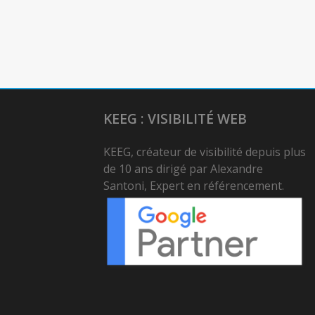
KEEG : VISIBILITÉ WEB
KEEG, créateur de visibilité depuis plus
de 10 ans dirigé par Alexandre
Santoni, Expert en référencement.