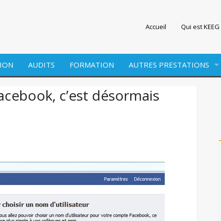
Accueil
Qui est KEEG 
ION
AUDITS
FORMATION
AUTRES PRESTATIONS
EDITION
acebook, c’est désormais
WEBMARKETING
SITE INTERNET