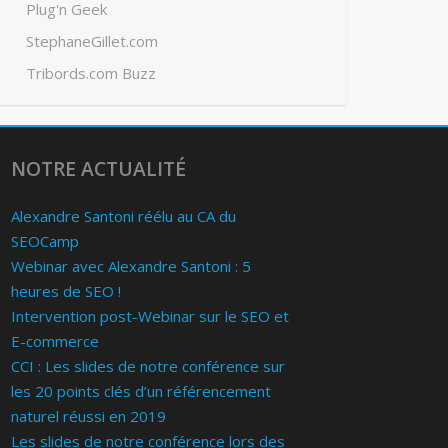
Plug'n Geek
StephaneGillet.com
Tribords.com Buzz
NOTRE ACTUALITÉ
Alexandre Santoni réélu au CA du
SEOCamp
Webinar avec Alexandre Santoni : 5
heures de SEO !
Intervention post-Webinar sur le SEO et
E-commerce
CCI : Les slides de notre conférence sur
les 20 points clés d’un référencement
naturel réussi en 2019
Les slides de notre conférence lors des