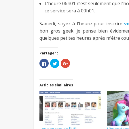
L’heure 06h01 n’est seulement que l’hor
ce service sera à 00h01.
Samedi, soyez à l’heure pour inscrire
v
bon gros geek, je pense bien évidement
quelques petites heures après m’être co
Partager :
Cliquez
Cliquez
Cliquez
pour
pour
pour
partager
partager
partager
sur
sur
sur
Facebook(ouvre
Twitter(ouvre
Google+
dans
dans
(ouvre
une
une
dans
Articles similaires
nouvelle
nouvelle
une
fenêtre)
fenêtre)
nouvelle
fenêtre)
Les dangers de l'URL
L'importanc