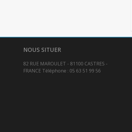
NOUS SITUER
82 RUE MAROULET - 81100 CASTRES -
FRANCE Téléphone : 05 63 51 99 56