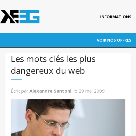
INFORMATIONS
Accueil
VOIR NOS OFFRES
Qui est KEEG ?
RÉFÉRENCEMENT
Les mots clés les plus
Nos références
dangereux du web
ADWORDS
Blog
CONVERSION
Actus
Écrit par
Alexandre Santoni,
le
29 mai 2009
Contact
AUDITS
FORMATION
AUTRES PRESTATIONS