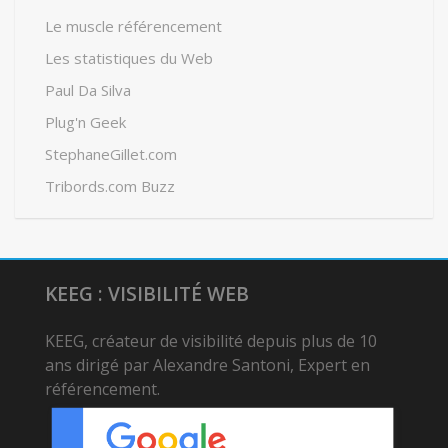
Le muscle référencement
Les statistiques du Web
Paul Da Silva
Plug'n Geek
StephaneGillet.com
Tribords.com Buzz
KEEG : VISIBILITÉ WEB
KEEG, créateur de visibilité depuis plus de 10
ans dirigé par Alexandre Santoni, Expert en
référencement.