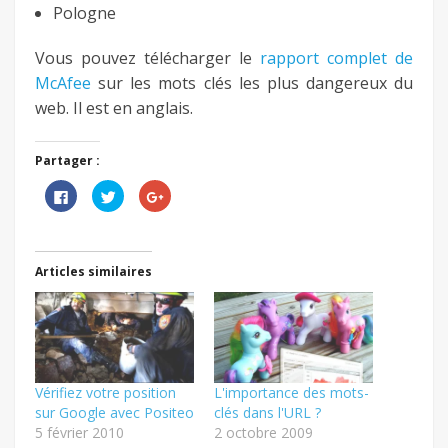
Pologne
Vous pouvez télécharger le
rapport complet de
McAfee
sur les mots clés les plus dangereux du
web. Il est en anglais.
Partager :
Cliquez
Cliquez
Cliquez
pour
pour
pour
partager
partager
partager
sur
sur
sur
Facebook(ouvre
Twitter(ouvre
Google+
dans
dans
(ouvre
une
une
dans
Articles similaires
nouvelle
nouvelle
une
fenêtre)
fenêtre)
nouvelle
fenêtre)
Vérifiez votre position
L'importance des mots-
sur Google avec Positeo
clés dans l'URL ?
5 février 2010
2 octobre 2009