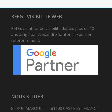
KEEG : VISIBILITÉ WEB
KEEG, créateur de visibilité depuis plus de 10
ans dirigé par Alexandre Santoni, Expert en
référencement.
NOUS SITUER
82 RUE MAROULET - 81100 CASTRES - FRANCE