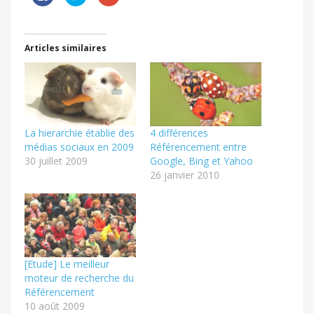
pour
pour
pour
partager
partager
partager
sur
sur
sur
Facebook(ouvre
Twitter(ouvre
Google+
dans
dans
(ouvre
une
une
dans
Articles similaires
nouvelle
nouvelle
une
fenêtre)
fenêtre)
nouvelle
fenêtre)
La hierarchie établie des
4 différences
médias sociaux en 2009
Référencement entre
30 juillet 2009
Google, Bing et Yahoo
26 janvier 2010
[Etude] Le meilleur
moteur de recherche du
Référencement
10 août 2009