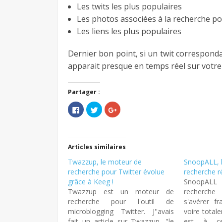
Les twits les plus populaires
Les photos associées à la recherche po
Les liens les plus populaires
Dernier bon point, si un twit corresponda
apparait presque en temps réel sur votre
Partager :
Cliquez
Cliquez
Cliquez
pour
pour
pour
partager
partager
partager
sur
sur
sur
Facebook(ouvre
Twitter(ouvre
Google+
dans
dans
(ouvre
une
une
dans
Articles similaires
nouvelle
nouvelle
une
fenêtre)
fenêtre)
nouvelle
Twazzup, le moteur de
fenêtre)
SnoopALL, 
recherche pour Twitter évolue
recherche r
grâce à Keeg !
SnoopALL
Twazzup est un moteur de
recherche
recherche pour l'outil de
s'avérer fr
microblogging Twitter. J''avais
voire total
fait un article sur Twazzup, "le
est à ce