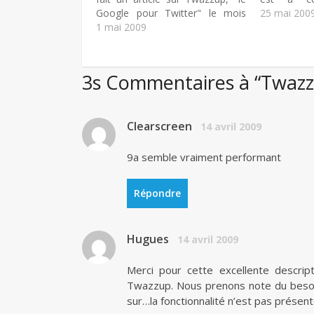
Google pour Twitter" le mois
d'existence
25 mai 200
dernier. J'avais souligné de
1 mai 2009
pas américa
nombreux bons points pour
est québ
Twazzup : Résultat temps réel
combine d
Réponses ultra rapides
recherch
3s Commentaires à “Twazzu
Classement des résultats
apprécia
Multiples catégories A contrario,
différentes
j'avais relevé la non-possibilité…
Clearscreen
14 avril 2009
9a semble vraiment performant
Répondre
Hugues
14 avril 2009
Merci pour cette excellente descript
Twazzup. Nous prenons note du besoin 
sur…la fonctionnalité n’est pas présent