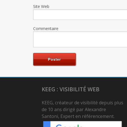
Site Web
Commentaire
KEEG : VISIBILITÉ WEB
KEEG, créateur de visibilité depuis plus
de 10 ans dirigé par Alexandre
Santoni, Expert en référencement.