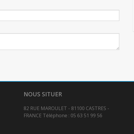
NOUS SITUER
82 RUE MAROULET - 81100 CASTRES -
FRANCE Téléphone : 05 63 51 99 56