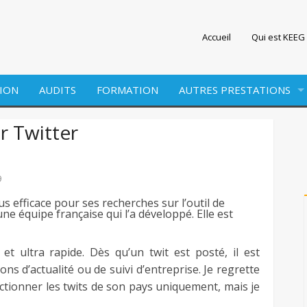
Accueil
Qui est KEEG 
ION
AUDITS
FORMATION
AUTRES PRESTATIONS
EDITION
r Twitter
WEBMARKETING
9
SITE INTERNET
s efficace pour ses recherches sur l’outil de
une équipe française qui l’a développé. Elle est
t ultra rapide. Dès qu’un twit est posté, il est
ns d’actualité ou de suivi d’entreprise. Je regrette
ctionner les twits de son pays uniquement, mais je