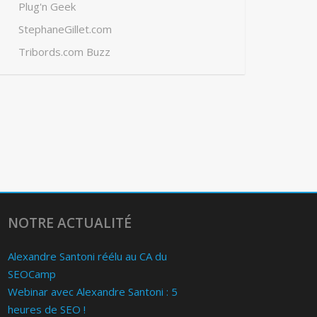
Plug'n Geek
StephaneGillet.com
Tribords.com Buzz
NOTRE ACTUALITÉ
Alexandre Santoni réélu au CA du
SEOCamp
Webinar avec Alexandre Santoni : 5
heures de SEO !