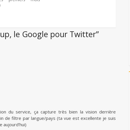
, et ô miracle, n'est
9
in. Selon le whois, il
écois. SnoopALL
ifférents types de
e, et c'est très
p, le Google pour Twitter”
ble. 7 catégories
 sont…
ion du service, ça capture très bien la vision derrière
de filtre par langue/pays (ta vue est excellente je suis
e aujourd’hui)