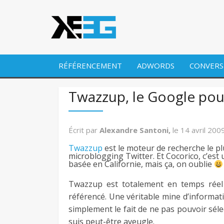
RÉFÉRENCEMENT
ADWORDS
CONVERS
Twazzup, le Google pou
Écrit par
Alexandre Santoni,
le
14 avril 200
Twazzup
est le moteur de recherche le plu
microblogging Twitter. Et Cocorico, c’est 
basée en Californie, mais ça, on oublie
Twazzup est totalement en temps réel e
référencé. Une véritable mine d’informatio
simplement le fait de ne pas pouvoir séle
suis peut-être aveugle.