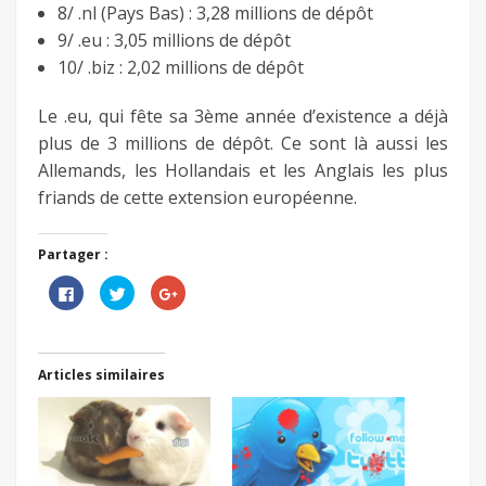
8/ .nl (Pays Bas) : 3,28 millions de dépôt
9/ .eu : 3,05 millions de dépôt
10/ .biz : 2,02 millions de dépôt
Le .eu, qui fête sa 3ème année d’existence a déjà
plus de 3 millions de dépôt. Ce sont là aussi les
Allemands, les Hollandais et les Anglais les plus
friands de cette extension européenne.
Partager :
Cliquez
Cliquez
Cliquez
pour
pour
pour
partager
partager
partager
sur
sur
sur
Facebook(ouvre
Twitter(ouvre
Google+
dans
dans
(ouvre
une
une
dans
Articles similaires
nouvelle
nouvelle
une
fenêtre)
fenêtre)
nouvelle
fenêtre)