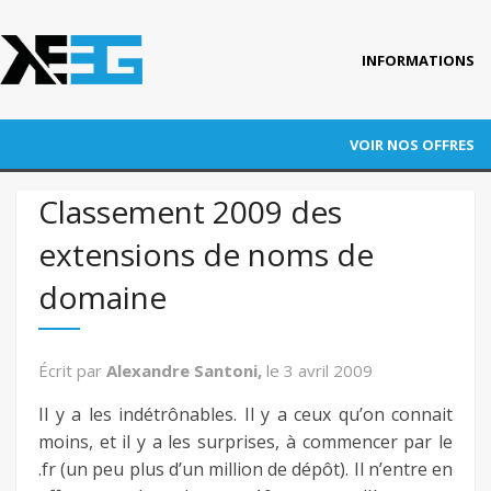
INFORMATIONS
Accueil
VOIR NOS OFFRES
Qui est KEEG ?
RÉFÉRENCEMENT
Classement 2009 des
Nos références
extensions de noms de
ADWORDS
Blog
domaine
CONVERSION
Actus
Contact
AUDITS
Écrit par
Alexandre Santoni,
le
3 avril 2009
FORMATION
Il y a les indétrônables. Il y a ceux qu’on connait
moins, et il y a les surprises, à commencer par le
AUTRES PRESTATIONS
.fr (un peu plus d’un million de dépôt). Il n’entre en